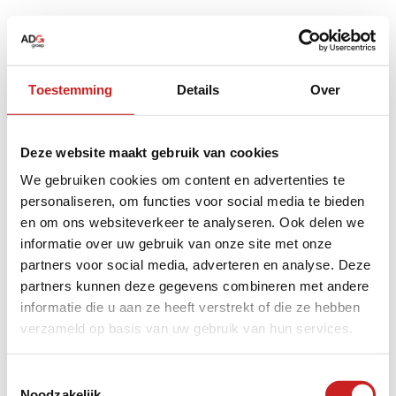
Toestemming
Details
Over
Deze website maakt gebruik van cookies
We gebruiken cookies om content en advertenties te
personaliseren, om functies voor social media te bieden
en om ons websiteverkeer te analyseren. Ook delen we
informatie over uw gebruik van onze site met onze
partners voor social media, adverteren en analyse. Deze
partners kunnen deze gegevens combineren met andere
informatie die u aan ze heeft verstrekt of die ze hebben
verzameld op basis van uw gebruik van hun services.
Application error: a
client
-side exception has occurred while
Toestemmingsselectie
Noodzakelijk
loading
www.adggroep.nl
(see the
browser console
for more