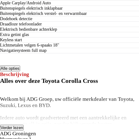
Apple Carplay/Android Auto
buitenspiegels elektrisch inklapbaar
buitenspiegels elektrisch verstel- en verwarmbaar
dodehoek detectie
draadloze telefoonlader
elektrisch bedienbare achterklep
extra getint glas
keyless start
lichtmetalen velgen 6-spaaks 18"
navigatiesysteem full map
Alle opties
Beschrijving
Alles over deze Toyota Corolla Cross
Welkom bij ADG Groep, uw officiële merkdealer van Toyota,
Suzuki, Lexus en BYD.
Iedere auto wordt geadverteerd met een aantrekkelijke en
transparante all-in prijs, zonder bijkomende kosten.
Verder lezen
Uw ADG occasion wordt afgeleverd inclusief minimaal 12
ADG Groningen
maanden garantie, een onderhoudsbeurt volgens