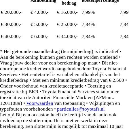
Aanbetaling
kostenpercentage
bedrag
€ 20.000,-
€ 4.000,-
€ 16.000,-
7,99%
7,9
€ 30.000,-
€ 5.000,-
€ 25.000,-
7,84%
7,8
€ 40.000,-
€ 6.000,-
€ 34.000,-
7,84%
7,8
* Het getoonde maandbedrag (termijnbedrag) is indicatief •
Aan de berekening kunnen geen rechten worden ontleend •
Vraag jouw dealer voor een berekening op maat • Dit niet-
doorlopende krediet wordt aangeboden door Toyota Financial
Services • Het rentetarief is variabel en afhankelijk van het
kredietbedrag • Met een minimum kredietbedrag van € 2.500 •
Onder voorbehoud van kredietacceptatie • Toetsing en
registratie bij BKR • Toyota Financial Services staat onder
toezicht van de Autoriteit Financiële Markten (AFM-nr.:
12011089) •
Voorwaarden
van toepassing • Wijzigingen en
typefouten voorbehouden •
particulier@toyotafs.nl
Let op! Bij een occasion heeft de leeftijd van de auto ook
invloed op de slottermijn. Dit is niet verwerkt in deze
berekening. Een slottermijn is mogelijk tot maximaal 10 jaar