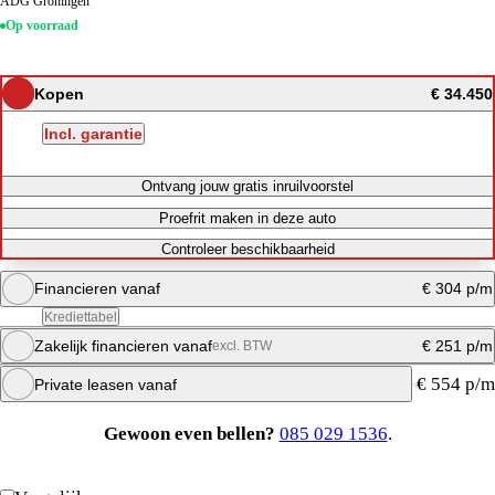
ADG Groningen
Op voorraad
Kopen
€ 34.450
Incl. garantie
Ontvang jouw gratis inruilvoorstel
Proefrit maken in deze auto
Controleer beschikbaarheid
Financieren vanaf
€ 304 p/m
Krediettabel
Zakelijk financieren vanaf
€ 251 p/m
excl. BTW
Maandbedrag berekenen
€ 554 p/m
Private leasen vanaf
Direct bellen
Maandbedrag berekenen
Gewoon even bellen?
085 029 1536
.
Maandbedrag berekenen
Maandbedrag berekenen