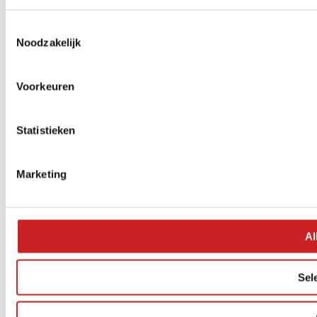
Toestemmingsselectie
Noodzakelijk
Voorkeuren
Statistieken
Marketing
Al
Sel