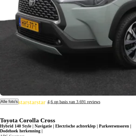
star
star
star
star
star
Alle foto's
4,6 op basis van 3.691 reviews
Toyota Corolla Cross
Hybrid 140 Style | Navigatie | Electrische achterklep | Parkeersensoren |
Dodehoek herkenning |