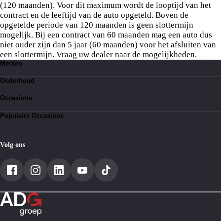
(120 maanden). Voor dit maximum wordt de looptijd van het
contract en de leeftijd van de auto opgeteld. Boven de
opgetelde periode van 120 maanden is geen slottermijn
mogelijk. Bij een contract van 60 maanden mag een auto dus
niet ouder zijn dan 5 jaar (60 maanden) voor het afsluiten van
een slottermijn. Vraag uw dealer naar de mogelijkheden.
Merken
Toyota
Onderhoud
Suzuki
Lexus
Kleine beurt
BYD
Occasions
Bandenservice
Grote beurt
Toyota occasions
Werkplaatsafspraak
Populaire Occasions
Suzuki occasions
Lexus occasions
Toyota Aygo occasions
BYD occasions
Toyota Aygo X
Toyota Yaris occasions
Volg ons
Toyota Yaris Cross occasions
Toyota C-HR
Toyota RAV4