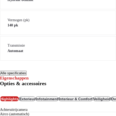
Vermogen (pk)
140 pk
Transmissie
Automaat
Alle specificaties
Eigenschappen
Opties & accessoires
Highlights
Exterieur
Infotainment
Interieur & Comfort
Veiligheid
Ov
achteruitrijcamera
airco (automatisch)