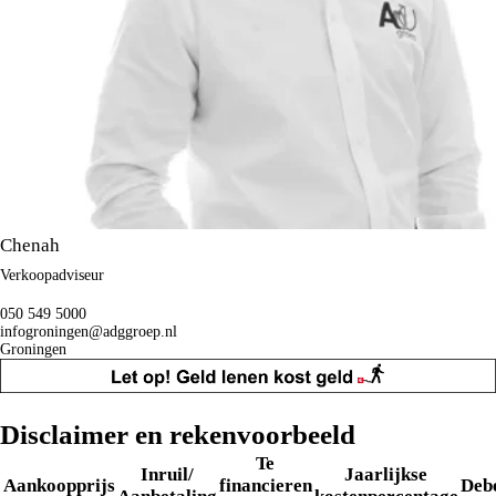
Chenah
Verkoopadviseur
050 549 5000
infogroningen@adggroep.nl
Groningen
Disclaimer en rekenvoorbeeld
Te
Inruil/
Jaarlijkse
Aankoopprijs
financieren
Deb