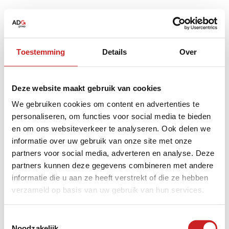
Toestemming
Details
Over
Deze website maakt gebruik van cookies
We gebruiken cookies om content en advertenties te
personaliseren, om functies voor social media te bieden
en om ons websiteverkeer te analyseren. Ook delen we
informatie over uw gebruik van onze site met onze
partners voor social media, adverteren en analyse. Deze
partners kunnen deze gegevens combineren met andere
informatie die u aan ze heeft verstrekt of die ze hebben
verzameld op basis van uw gebruik van hun services.
Application error: a
client
-side exception has occurred while
Toestemmingsselectie
Noodzakelijk
loading
www.adggroep.nl
(see the
browser console
for more