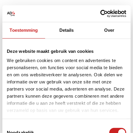
Toestemming
Details
Over
Deze website maakt gebruik van cookies
We gebruiken cookies om content en advertenties te
personaliseren, om functies voor social media te bieden
en om ons websiteverkeer te analyseren. Ook delen we
informatie over uw gebruik van onze site met onze
partners voor social media, adverteren en analyse. Deze
partners kunnen deze gegevens combineren met andere
informatie die u aan ze heeft verstrekt of die ze hebben
verzameld op basis van uw gebruik van hun services.
Application error: a
client
-side exception has occurred while
Toestemmingsselectie
Noodzakelijk
loading
www.adggroep.nl
(see the
browser console
for more