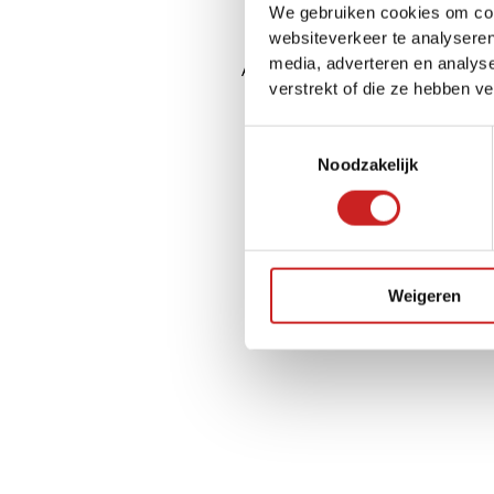
We gebruiken cookies om cont
websiteverkeer te analyseren
media, adverteren en analys
Application error: a
client
-side ex
verstrekt of die ze hebben v
Toestemmingsselectie
Noodzakelijk
Weigeren