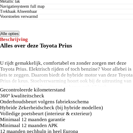
Metallic lak
navigatiesysteem full map
Trekhaak Afneembaar
voorstoelen verwarmd
Alle opties
Beschrijving
Alles over deze Toyota Prius
U rijdt gemakkelijk, comfortabel en zonder zorgen met deze
Toyota Prius. Elektrisch rijden of toch benzine? Voor allebei is
iets te zeggen. Daarom biedt de hybride motor van deze Toyota
Prius de keus. Stoelverwarming hoort ook bij de uitrusting van
deze auto. Bij de rijke uitrusting horen ook 17 inch
Gecontroleerde kilometerstand
lichtmetalen velgen, LED koplampen, in delen neerklapbare
360° kwaliteitscheck
achterbank en verstelbare lendensteunen.
Onderhoudsbeurt volgens fabrieksschema
Hybride Zekerheidscheck (bij hybride modellen)
Met behulp van de achteruitrijcamera kunt u zo strak
Volledige poetsbeurt (interieur & exterieur)
inparkeren als u maar wilt! Met adaptive cruise control houdt
Minimaal 12 maanden garantie
deze auto automatisch afstand tot uw voorligger. Als u
Minimaal 12 maanden APK
regelmatig met een aanhanger of een fietsendrager op pad
12 maanden pechhulp in heel Europa