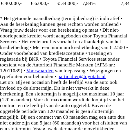
€ 40.000,-
€ 6.000,-
€ 34.000,-
7,84%
7,8
* Het getoonde maandbedrag (termijnbedrag) is indicatief •
Aan de berekening kunnen geen rechten worden ontleend •
Vraag jouw dealer voor een berekening op maat • Dit niet-
doorlopende krediet wordt aangeboden door Toyota Financial
Services • Het rentetarief is variabel en afhankelijk van het
kredietbedrag • Met een minimum kredietbedrag van € 2.500 •
Onder voorbehoud van kredietacceptatie • Toetsing en
registratie bij BKR • Toyota Financial Services staat onder
toezicht van de Autoriteit Financiële Markten (AFM-nr.:
12011089) •
Voorwaarden
van toepassing • Wijzigingen en
typefouten voorbehouden •
particulier@toyotafs.nl
Let op! Bij een occasion heeft de leeftijd van de auto ook
invloed op de slottermijn. Dit is niet verwerkt in deze
berekening. Een slottermijn is mogelijk tot maximaal 10 jaar
(120 maanden). Voor dit maximum wordt de looptijd van het
contract en de leeftijd van de auto opgeteld. Boven de
opgetelde periode van 120 maanden is geen slottermijn
mogelijk. Bij een contract van 60 maanden mag een auto dus
niet ouder zijn dan 5 jaar (60 maanden) voor het afsluiten van
een slottermijn. Vraag uw dealer naar de mogelijkheden.