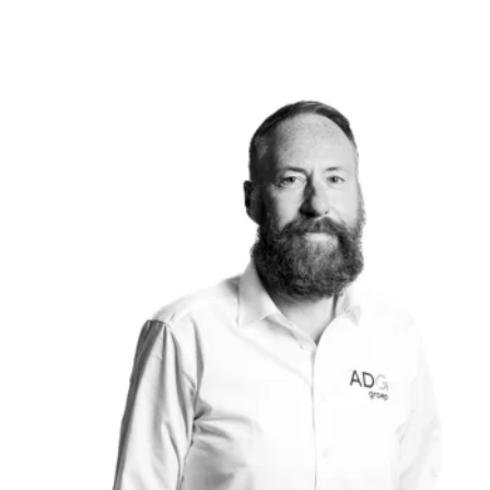
Bij ADG Groep vinden we dat u niet hoeft te kiezen tussen
kwaliteit en een scherpe prijs.
Daarom leveren we elke auto af met aandacht én een
all-in
rijklaarprijs
. Dit betekent dat ons uitgebreide afleverpakket
(t.w.v. € 599) standaard is inbegrepen bij de advertentieprijs.
Het afleverpakket bestaat uit: