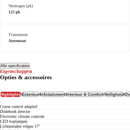
Vermogen (pk)
122 pk
Transmissie
Automaat
Alle specificaties
Eigenschappen
Opties & accessoires
Highlights
Exterieur
Infotainment
Interieur & Comfort
Veiligheid
Ov
cruise control adaptief
dodehoek detectie
electronic climate controle
LED koplampen
lichtmetalen velgen 17"