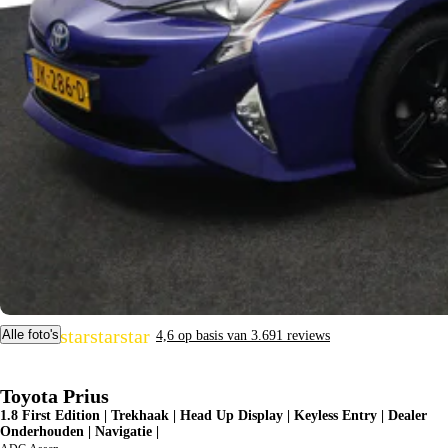
star
star
star
star
star
Alle foto's
4,6 op basis van 3.691 reviews
Toyota Prius
1.8 First Edition | Trekhaak | Head Up Display | Keyless Entry | Dealer
Onderhouden | Navigatie |