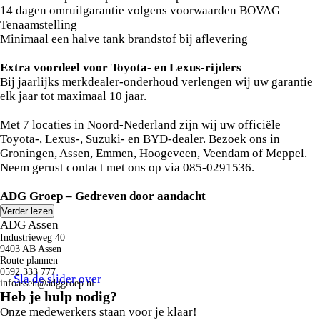
bent, is de afneembare trekhaak een praktische extra. U kunt
14 dagen omruilgarantie volgens voorwaarden BOVAG
het audio-installatiesysteem met DAB-ontvangst en het full
Tenaamstelling
map navigatiesysteem bedienen met de knoppen op het stuur.
Minimaal een halve tank brandstof bij aflevering
Electronic climate control verwarmt of koelt het interieur met
een druk op de knop. U bent in deze Toyota ook voorzien van
Extra voordeel voor Toyota- en Lexus-rijders
keyless entry, automatisch dimmende binnenspiegel, lederen
Bij jaarlijks merkdealer-onderhoud verlengen wij uw garantie
stuur en boordcomputer.
elk jaar tot maximaal 10 jaar.
In de Toyota Prius heeft uw veiligheid en die van uw omgeving
Met 7 locaties in Noord-Nederland zijn wij uw officiële
prioriteit. In het instrumentarium kunt u bovendien de
Toyota-, Lexus-, Suzuki- en BYD-dealer. Bezoek ons in
verkeersborden zien die u onderweg tegenkomt. Zo helpt deze
Groningen, Assen, Emmen, Hoogeveen, Veendam of Meppel.
Toyota u om veiliger te rijden. Deze Toyota Prius is ook
Neem gerust contact met ons op via 085-0291536.
behulpzaam als het gaat om een rechte koers. Het Lane-
keeping systeem signaleert en corrigeert als u onbedoeld de
ADG Groep – Gedreven door aandacht
rijstrooklijnen dreigt te overschrijden. Even stilstaan op een
Verder lezen
hellend wegdeel is een eitje dankzij de hill hold control. De
ADG Assen
auto is ook uitgerust met head-up display, dodehoekdetectie,
Industrieweg 40
brake assist en bandenspanningcontrolesysteem.
9403 AB Assen
Route plannen
0592 333 777
Indien u interesse heeft in deze Toyota, zetten we hem graag
Sla de slider over
infoassen@adggroep.nl
klaar voor een proefrit. We horen graag van u, mailt of belt u
Heb je hulp nodig?
ons meteen?
Onze medewerkers staan voor je klaar!