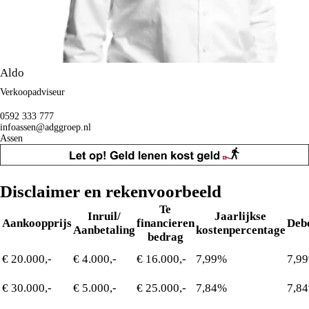
Aldo
Verkoopadviseur
0592 333 777
infoassen@adggroep.nl
Assen
Disclaimer en rekenvoorbeeld
Te
Inruil/
Jaarlijkse
Aankoopprijs
financieren
Deb
Aanbetaling
kostenpercentage
bedrag
€ 20.000,-
€ 4.000,-
€ 16.000,-
7,99%
7,9
€ 30.000,-
€ 5.000,-
€ 25.000,-
7,84%
7,8