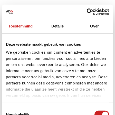
Toestemming
Details
Over
Deze website maakt gebruik van cookies
We gebruiken cookies om content en advertenties te
personaliseren, om functies voor social media te bieden
en om ons websiteverkeer te analyseren. Ook delen we
informatie over uw gebruik van onze site met onze
partners voor social media, adverteren en analyse. Deze
partners kunnen deze gegevens combineren met andere
informatie die u aan ze heeft verstrekt of die ze hebben
verzameld op basis van uw gebruik van hun services.
Application error: a
client
-side exception has occurred while
Toestemmingsselectie
Noodzakelijk
loading
www.adggroep.nl
(see the
browser console
for more