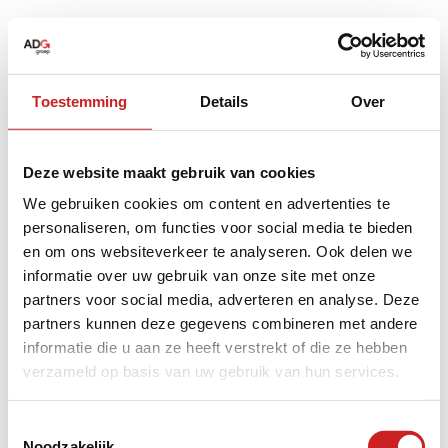
Toestemming
Details
Over
Deze website maakt gebruik van cookies
We gebruiken cookies om content en advertenties te
personaliseren, om functies voor social media te bieden
en om ons websiteverkeer te analyseren. Ook delen we
informatie over uw gebruik van onze site met onze
partners voor social media, adverteren en analyse. Deze
partners kunnen deze gegevens combineren met andere
informatie die u aan ze heeft verstrekt of die ze hebben
verzameld op basis van uw gebruik van hun services.
Application error: a
client
-side exception has occurred while
Toestemmingsselectie
Noodzakelijk
loading
www.adggroep.nl
(see the
browser console
for more