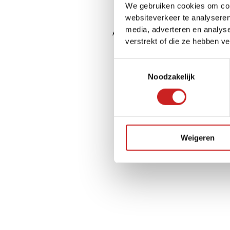
We gebruiken cookies om cont
websiteverkeer te analyseren
media, adverteren en analys
Application error: a
client
-side ex
verstrekt of die ze hebben v
Toestemmingsselectie
Noodzakelijk
Weigeren