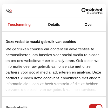
Toestemming
Details
Over
Deze website maakt gebruik van cookies
We gebruiken cookies om content en advertenties te
personaliseren, om functies voor social media te bieden
en om ons websiteverkeer te analyseren. Ook delen we
informatie over uw gebruik van onze site met onze
partners voor social media, adverteren en analyse. Deze
partners kunnen deze gegevens combineren met andere
informatie die u aan ze heeft verstrekt of die ze hebben
verzameld op basis van uw gebruik van hun services.
Application error: a
client
-side exception has occurred while
Toestemmingsselectie
Noodzakelijk
loading
www.adggroep.nl
(see the
browser console
for more