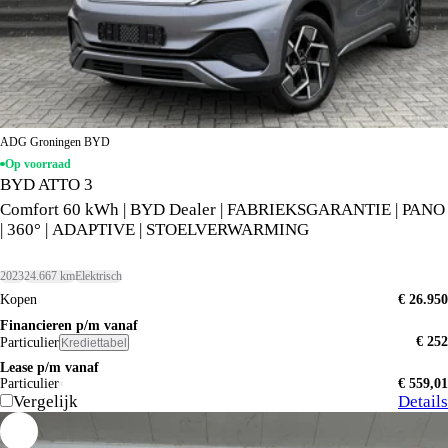
ADG Groningen BYD
Op voorraad
BYD ATTO 3
Comfort 60 kWh | BYD Dealer | FABRIEKSGARANTIE | PANO
| 360° | ADAPTIVE | STOELVERWARMING
2023
24.667 km
Elektrisch
Kopen
€ 26.950
Financieren p/m vanaf
€ 252
Particulier
Krediettabel
Lease p/m vanaf
Particulier
€ 559,01
Vergelijk
Details