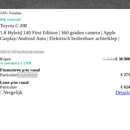
ADG Veendam
Op voorraad
Toyota C-HR
1.8 Hybrid 140 First Edition | 360 graden camera | Apple
Carplay/Android Auto | Elektrisch bedienbare achterklep |
2024
31.395 km
Hybride benzine
Kopen
€ 30.900
€ 33.850
Je voordeel is € 2.950
Financieren p/m vanaf
€ 273
Particulier
Krediettabel
Lease p/m vanaf
Particulier
€ 624
Vergelijk
Details