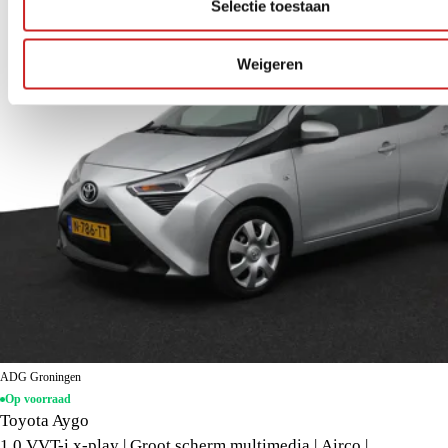
Selectie toestaan
Weigeren
ADG Groningen
Op voorraad
Toyota Aygo
1.0 VVT-i x-play | Groot scherm multimedia | Airco |