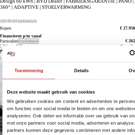
Design 60 kWh | BYD Dealer | FABRIEKSGARANTIE | PANO |
360° | ADAPTIVE | STOELVERWARMING
2023
38.410 km
Elektrisch
Kopen
€ 27.950
Financieren p/m vanaf
€ 262
Particulier
Krediettabel
Vergelijk
Details
Toestemming
Details
Ov
Deze website maakt gebruik van cookies
We gebruiken cookies om content en advertenties te persona
om functies voor social media te bieden en om ons websitev
analyseren. Ook delen we informatie over uw gebruik van on
met onze partners voor social media, adverteren en analyse
partners kunnen deze gegevens combineren met andere info