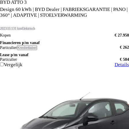
BYD ATTO 3
Design 60 kWh | BYD Dealer | FABRIEKSGARANTIE | PANO |
360° | ADAPTIVE | STOELVERWARMING
2023
33.131 km
Elektrisch
Kopen
€ 27.950
Financieren p/m vanaf
€ 262
Particulier
Krediettabel
Lease p/m vanaf
Particulier
€ 584
Vergelijk
Details