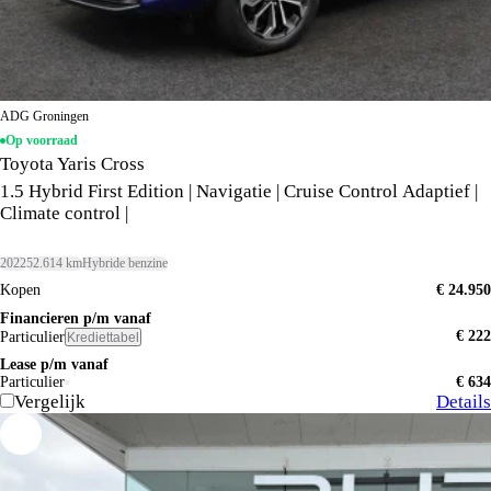
ADG Groningen
Op voorraad
Toyota Yaris Cross
1.5 Hybrid First Edition | Navigatie | Cruise Control Adaptief |
Climate control |
2022
52.614 km
Hybride benzine
Kopen
€ 24.950
Financieren p/m vanaf
€ 222
Particulier
Krediettabel
Lease p/m vanaf
Particulier
€ 634
Vergelijk
Details