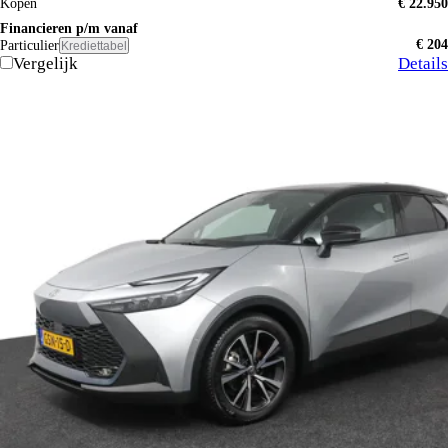
Kopen
€ 22.950
Financieren p/m vanaf
€ 204
Particulier
Krediettabel
Vergelijk
Details