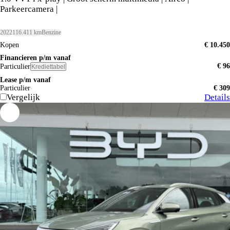
Parkeercamera |
2022
116.411 km
Benzine
Kopen
€ 10.450
Financieren p/m vanaf
€ 96
Particulier
Krediettabel
Lease p/m vanaf
Particulier
€ 309
Vergelijk
Details