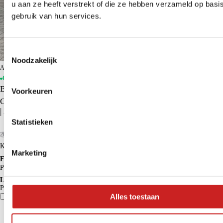
u aan ze heeft verstrekt of die ze hebben verzameld op basi
gebruik van hun services.
Toestemmingsselectie
Noodzakelijk
ADG Groningen BYD
Op voorraad
BYD ATTO 3
Voorkeuren
Comfort 60 kWh | BYD Dealer | FABRIEKSGARANTIE | PANO
| 360° | ADAPTIVE | STOELVERWARMING
Statistieken
2023
45.592 km
Elektrisch
Kopen
€ 26.950
Marketing
Financieren p/m vanaf
€ 252
Particulier
Krediettabel
Lease p/m vanaf
Particulier
€ 574
Vergelijk
Details
Alles toestaan