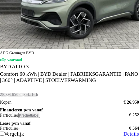
ADG Groningen BYD
Op voorraad
BYD ATTO 3
Comfort 60 kWh | BYD Dealer | FABRIEKSGARANTIE | PANO
| 360° | ADAPTIVE | STOELVERWARMING
2023
36.653 km
Elektrisch
Kopen
€ 26.950
Financieren p/m vanaf
€ 252
Particulier
Krediettabel
Lease p/m vanaf
Particulier
€ 564
Vergelijk
Details