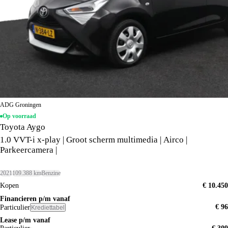
ADG Groningen
Op voorraad
Toyota Aygo
1.0 VVT-i x-play | Groot scherm multimedia | Airco |
Parkeercamera |
2021
109.388 km
Benzine
Kopen
€ 10.450
Financieren p/m vanaf
€ 96
Particulier
Krediettabel
Lease p/m vanaf