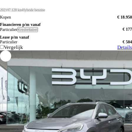
2021
97.128 km
Hybride benzine
Kopen
€ 18.950
Financieren p/m vanaf
€ 177
Particulier
Krediettabel
Lease p/m vanaf
Particulier
€ 504
Vergelijk
Details