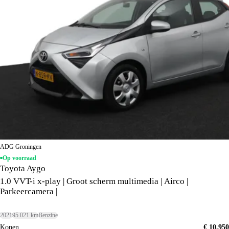
ADG Groningen
Op voorraad
Toyota Aygo
1.0 VVT-i x-play | Groot scherm multimedia | Airco |
Parkeercamera |
2021
95.021 km
Benzine
Kopen
€ 10.950