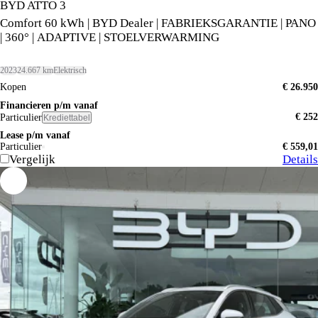
BYD ATTO 3
Comfort 60 kWh | BYD Dealer | FABRIEKSGARANTIE | PANO
| 360° | ADAPTIVE | STOELVERWARMING
2023
24.667 km
Elektrisch
Kopen
€ 26.950
Financieren p/m vanaf
€ 252
Particulier
Krediettabel
Lease p/m vanaf
Particulier
€ 559,01
Vergelijk
Details