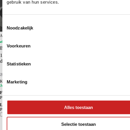
gebruik van hun services.
Toestemmingsselectie
Noodzakelijk
ADG Meppel-Zwolle BYD
Op voorraad
Voorkeuren
BYD SEAL U
1.5 DM-i FWD Boost | Kenteken deal | BYD Dealer | Panorama
dak | Head up Display | Full Options
Statistieken
2026
15 km
Hybride benzine
Marketing
Kopen
€ 34.950
€ 39.620
Je voordeel is € 4.670
Financieren p/m vanaf
€ 327
Particulier
Krediettabel
Lease p/m vanaf
Alles toestaan
Particulier
€ 684
Vergelijk
Details
Selectie toestaan