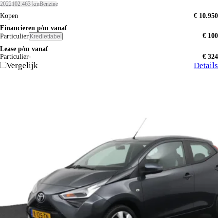
2022
102.463 km
Benzine
Kopen
€ 10.950
Financieren p/m vanaf
€ 100
Particulier
Krediettabel
Lease p/m vanaf
Particulier
€ 324
Vergelijk
Details