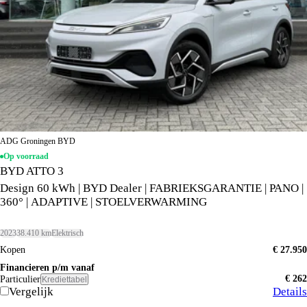
ADG Groningen BYD
Op voorraad
BYD ATTO 3
Design 60 kWh | BYD Dealer | FABRIEKSGARANTIE | PANO |
360° | ADAPTIVE | STOELVERWARMING
2023
38.410 km
Elektrisch
Kopen
€ 27.950
Financieren p/m vanaf
€ 262
Particulier
Krediettabel
Vergelijk
Details