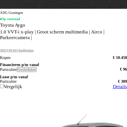
ADG Groningen
Op voorraad
Toyota Aygo
1.0 VVT-i x-play | Groot scherm multimedia | Airco |
Parkeercamera |
2022
116.411 km
Benzine
Kopen
€ 10.450
Financieren p/m vanaf
€ 96
Particulier
Krediettabel
Lease p/m vanaf
Particulier
€ 309
Vergelijk
Details