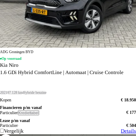
ADG Groningen BYD
Op voorraad
Kia Niro
1.6 GDi Hybrid ComfortLine | Automaat | Cruise Controle
2021
97.128 km
Hybride benzine
Kopen
€ 18.950
Financieren p/m vanaf
€ 177
Particulier
Krediettabel
Lease p/m vanaf
Particulier
€ 504
Vergelijk
Details