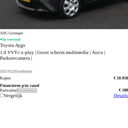
ADG Groningen
Op voorraad
Toyota Aygo
1.0 VVT-i x-play | Groot scherm multimedia | Airco |
Parkeercamera |
2021
79.229 km
Benzine
Kopen
€ 10.950
Financieren p/m vanaf
€ 100
Particulier
Krediettabel
Vergelijk
Details