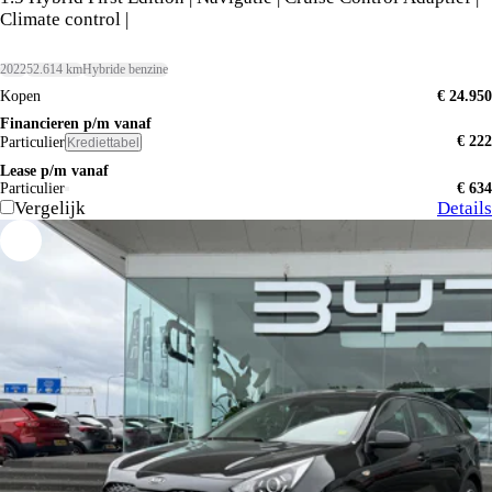
Climate control |
2022
52.614 km
Hybride benzine
Kopen
€ 24.950
Financieren p/m vanaf
€ 222
Particulier
Krediettabel
Lease p/m vanaf
Particulier
€ 634
Vergelijk
Details