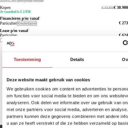
2024
31.395 km
Hybride benzine
Kopen
€ 30.900
€ 33.850
Je voordeel is € 2.950
Financieren p/m vanaf
€ 273
Particulier
Krediettabel
Lease p/m vanaf
Particulier
€ 624
Vergelijk
Details
Toestemming
Details
Ov
Deze website maakt gebruik van cookies
We gebruiken cookies om content en advertenties te persona
om functies voor social media te bieden en om ons websitev
analyseren. Ook delen we informatie over uw gebruik van on
met onze partners voor social media, adverteren en analyse
partners kunnen deze gegevens combineren met andere info
u aan ze heeft verstrekt of die ze hebben verzameld op basi