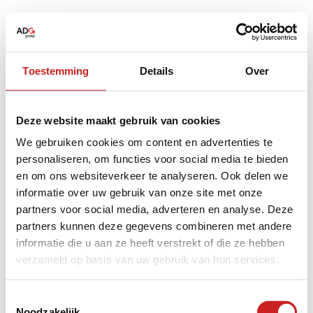
Toestemming
Details
Over
Deze website maakt gebruik van cookies
We gebruiken cookies om content en advertenties te
personaliseren, om functies voor social media te bieden
en om ons websiteverkeer te analyseren. Ook delen we
informatie over uw gebruik van onze site met onze
partners voor social media, adverteren en analyse. Deze
partners kunnen deze gegevens combineren met andere
informatie die u aan ze heeft verstrekt of die ze hebben
verzameld op basis van uw gebruik van hun services.
Application error: a
client
-side exception has occurred while
Toestemmingsselectie
Noodzakelijk
loading
www.adggroep.nl
(see the
browser console
for more