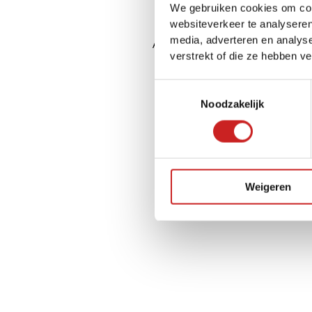
We gebruiken cookies om cont
websiteverkeer te analyseren
media, adverteren en analys
Application error: a
client
-side ex
verstrekt of die ze hebben v
Toestemmingsselectie
Noodzakelijk
Weigeren