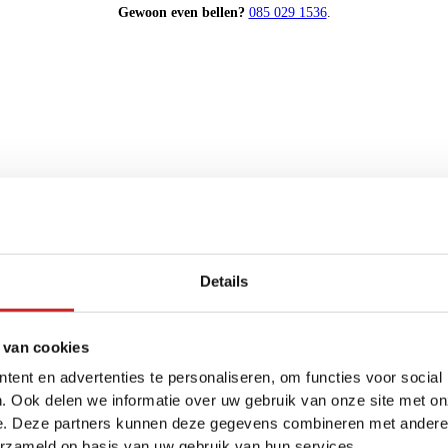
Gewoon even bellen?
085 029 1536
.
Maandbedrag berekenen
Kilometerstand
40.921 km
Details
Brandstof
Diesel
 van cookies
ent en advertenties te personaliseren, om functies voor social
. Ook delen we informatie over uw gebruik van onze site met on
Transmissie
e. Deze partners kunnen deze gegevens combineren met andere i
Handgeschakeld
erzameld op basis van uw gebruik van hun services.