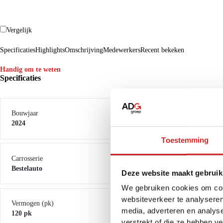
Vergelijk
Specificaties
Highlights
Omschrijving
Medewerkers
Recent bekeken
Handig om te weten
Specificaties
Bouwjaar
2024
Toestemming
Carrosserie
Bestelauto
Deze website maakt gebruik
We gebruiken cookies om cont
websiteverkeer te analyseren
Vermogen (pk)
media, adverteren en analys
120 pk
verstrekt of die ze hebben v