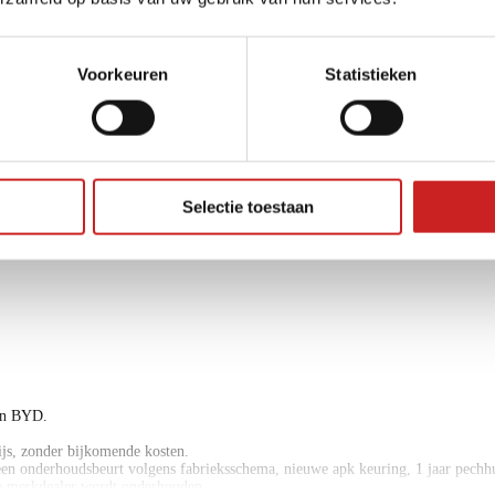
Voorkeuren
Statistieken
bestuurdersstoel in hoogte verstelbaar
Selectie toestaan
lendesteunen (verstelbaar)
parkeersensor achter
en BYD.
rijs, zonder bijkomende kosten.
 onderhoudsbeurt volgens fabrieksschema, nieuwe apk keuring, 1 jaar pechhulp
 de merkdealer wordt onderhouden.