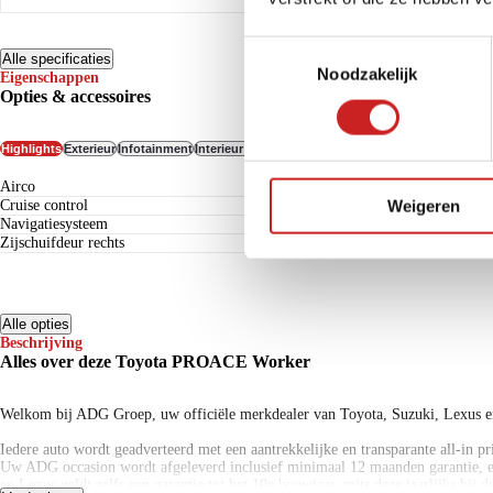
Toestemmingsselectie
Alle specificaties
Noodzakelijk
Eigenschappen
Opties & accessoires
Highlights
Exterieur
Infotainment
Interieur & Comfort
Veiligheid
Overig
airco
Weigeren
cruise control
navigatiesysteem
zijschuifdeur rechts
Alle opties
Beschrijving
Alles over deze Toyota PROACE Worker
Welkom bij ADG Groep, uw officiële merkdealer van Toyota, Suzuki, Lexus 
Iedere auto wordt geadverteerd met een aantrekkelijke en transparante all-in p
Uw ADG occasion wordt afgeleverd inclusief minimaal 12 maanden garantie, een
en Lexus geldt zelfs een garantie tot het 10e bouwjaar, mits deze jaarlijks bij