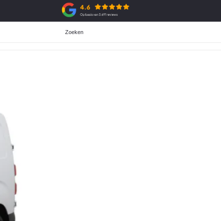
Zoeken
Aanschaf
ADG Selectie
All-in prijzen
Over de ADG selectie
Private Lease
Voorraad ADG selectie
Zakelijke Lease
Financiering
Garantie
Verzekering