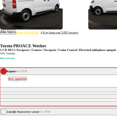
star
star
star
star
star
Alle foto's
4,6 op basis van 3.691 reviews
Toyota PROACE Worker
1.5 D-4D L1 Navigator | Camera | Navigatie | Cruise Control | Electrisch inklapbare spiegels 
ADG Veendam
Op voorraad
Kopen
excl. BTW
Incl. garantie
Zakelijk financieren vanaf
excl. BTW