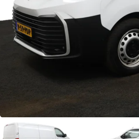
Toyota Inruildeals: Nu tot €2.500 extra inruilwaarde
check
Beste inruil bij ADG
check
Tot
10 jaar Toyota-garantie
check
Bekroond
beste Toyota-dealer van Nederland 2026
check
5 vestigingen
in Noord-Nederland
Bekijk het aanbod