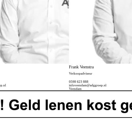
Frank Veenstra
Verkoopadviseur
0598 623 888
p.nl
infoveendam@adggroep.nl
Veendam