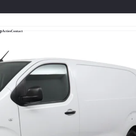
p
Acties
Contact
Lexus
Soort
Suzuki
Lexus modellen
Elektrisch
Suzuki modellen
Lexus occasions
Hybride
Suzuki occasions
Lexus acties
Plug-in Hybride
Suzuki acties
Lexus onderhoud
Hoge instap
Suzuki onderhoud
Lexus nieuws
Trekauto
Suzuki nieuws
Bedrijfswagens