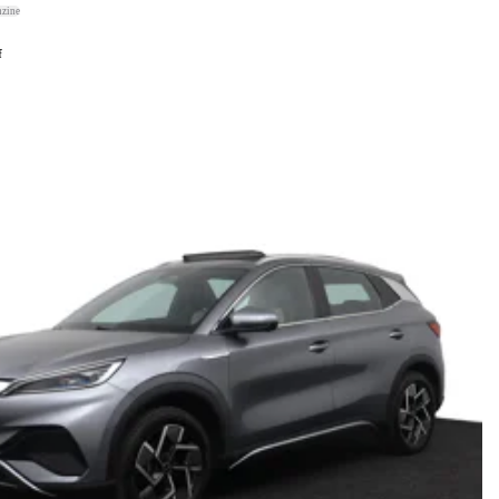
nzine
f