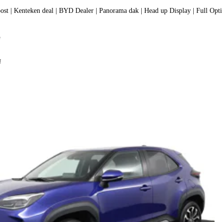
1.5 DM-i FWD Boost | Kenteken deal | BYD Dealer | Panorama dak | Head up Display | Full Op
e
f