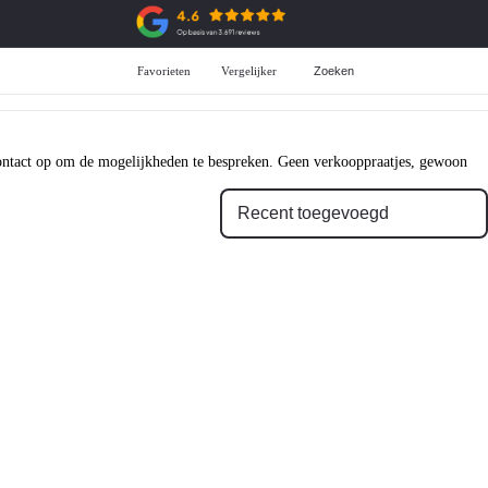
Favorieten
Vergelijker
Zoeken
Aanschaf
ADG Selectie
All-in prijzen
Over de ADG selectie
Private Lease
Voorraad ADG selectie
Zakelijke Lease
 contact op om de mogelijkheden te bespreken. Geen verkooppraatjes, gewoon
Financiering
Garantie
Verzekering