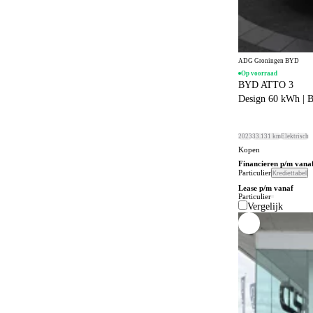
Connected services
652
Cruise control
63
Dagrijverlichting
4
ADG Groningen BYD
Dakrails
Op voorraad
381
BYD ATTO 3
Dakspoiler
Design 60 kWh 
223
Dealer onderhouden
345
2023
33.131 km
Elektrisch
Dodehoeksignalering
538
Kopen
Financieren p/m vana
Draadloos opladen mobiele telefoon
438
Particulier
Krediettabel
Lease p/m vanaf
ESP
819
Particulier
Vergelijk
Elektrisch bedienbaar dakraam
41
Elektrisch bedienbaar schuif/kanteldak
5
Elektrisch bedienbare achterklep
299
Elektrisch bedienbare cabrioletkap
1
Elektrisch bedienbare ramen achter
456