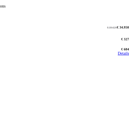
tions
€ 34.950
€ 39.620
€ 327
€ 684
Details