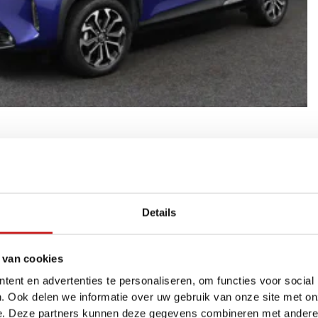
ition | Navigatie | Cruise Control Adaptief | Climate control |
nzine
Details
f
 van cookies
ent en advertenties te personaliseren, om functies voor social
. Ook delen we informatie over uw gebruik van onze site met on
e. Deze partners kunnen deze gegevens combineren met andere i