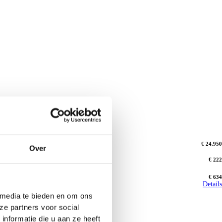
€ 24.950
Over
€ 222
€ 634
Details
 media te bieden en om ons
ze partners voor social
nformatie die u aan ze heeft