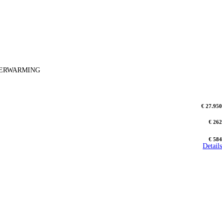
ELVERWARMING
€ 27.950
€ 262
€ 584
Details