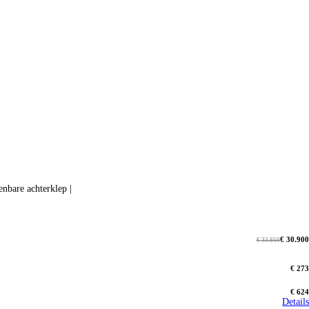
h bedienbare achterklep |
€ 30.900
€ 33.850
€ 273
€ 624
Details