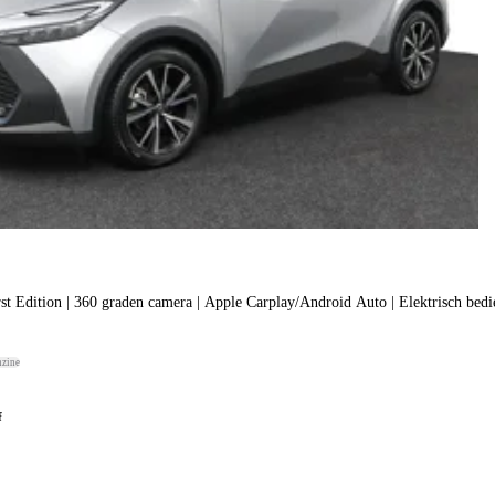
1.8 Hybrid 140 First Edition | 360 graden camera | Apple Carplay/Android Auto | Elektrisc
nzine
f