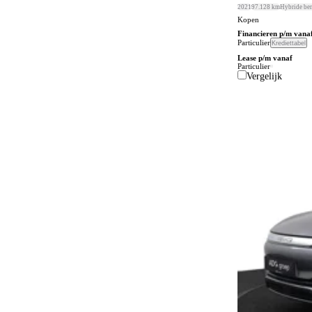
2021
97.128 km
Hybride be
Bluetooth
Kopen
4
Financieren p/m vana
Bochtenverlichting
Particulier
63
Krediettabel
Lease p/m vanaf
Boordcomputer
Particulier
115
Vergelijk
Botspreventiesysteem
784
Botswaarschuwingsysteem
557
Buitenspiegels in carrosseriekleur
226
Buitentemperatuurmeter
176
Bumpers in carrosseriekleur
104
Carkit
39
Centrale deurvergrendeling
3
Centrale deurvergrendeling afstandbediend
265
Climate control
700
Comfortstoelen
2