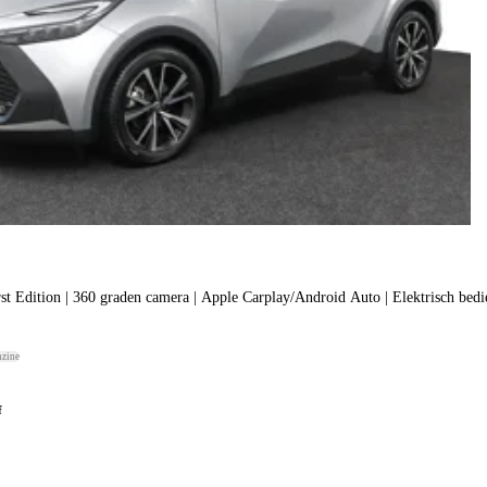
1.8 Hybrid 140 First Edition | 360 graden camera | Apple Carplay/Android Auto | Elektrisc
nzine
f