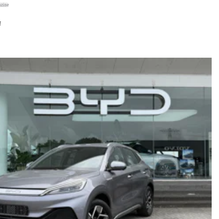
nzine
f