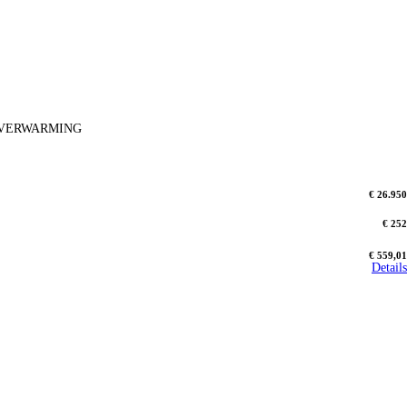
OELVERWARMING
€ 26.950
€ 252
€ 559,01
Details