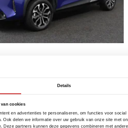
ition | Navigatie | Cruise Control Adaptief | Climate control |
nzine
Details
f
 van cookies
ent en advertenties te personaliseren, om functies voor social
. Ook delen we informatie over uw gebruik van onze site met on
e. Deze partners kunnen deze gegevens combineren met andere i