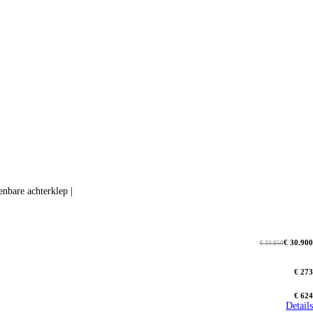
h bedienbare achterklep |
€ 30.900
€ 33.850
€ 273
€ 624
Details