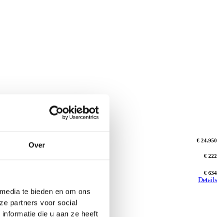
€ 24.950
Over
€ 222
€ 634
Details
 media te bieden en om ons
ze partners voor social
nformatie die u aan ze heeft