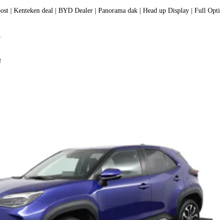
1.5 DM-i FWD Boost | Kenteken deal | BYD Dealer | Panorama dak | Head up Display | Full Op
e
f