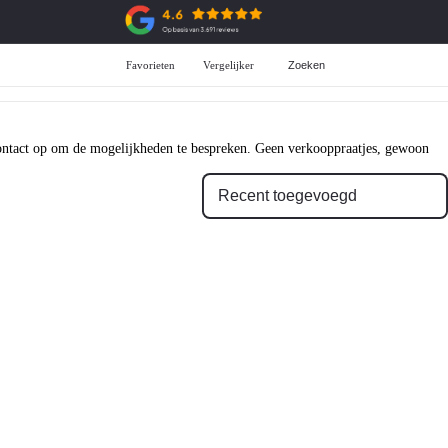
Favorieten
Vergelijker
Zoeken
Aanschaf
ADG Selectie
All-in prijzen
Over de ADG selectie
Private Lease
Voorraad ADG selectie
Zakelijke Lease
 contact op om de mogelijkheden te bespreken. Geen verkooppraatjes, gewoon
Financiering
Garantie
Verzekering