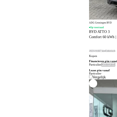
Connected services
652
Cruise control
63
Dagrijverlichting
4
ADG Groningen BYD
Dakrails
Op voorraad
381
BYD ATTO 3
Dakspoiler
Comfort 60 kWh
223
Dealer onderhouden
345
2023
24.667 km
Elektrisch
Dodehoeksignalering
538
Kopen
Financieren p/m vana
Draadloos opladen mobiele telefoon
438
Particulier
Krediettabel
Lease p/m vanaf
ESP
819
Particulier
Vergelijk
Elektrisch bedienbaar dakraam
41
Elektrisch bedienbaar schuif/kanteldak
5
Elektrisch bedienbare achterklep
299
Elektrisch bedienbare cabrioletkap
1
Elektrisch bedienbare ramen achter
456