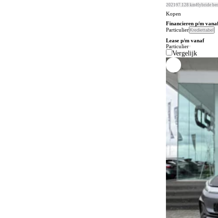
2021
97.128 km
Hybride be
Bluetooth
Kopen
4
Financieren p/m vana
Bochtenverlichting
Particulier
63
Krediettabel
Lease p/m vanaf
Boordcomputer
Particulier
115
Vergelijk
Botspreventiesysteem
784
Botswaarschuwingsysteem
557
Buitenspiegels in carrosseriekleur
226
Buitentemperatuurmeter
176
Bumpers in carrosseriekleur
104
Carkit
39
Centrale deurvergrendeling
3
Centrale deurvergrendeling afstandbediend
265
Climate control
700
Comfortstoelen
2