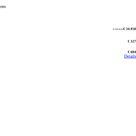
tions
€ 34.950
€ 39.620
€ 327
€ 684
Details