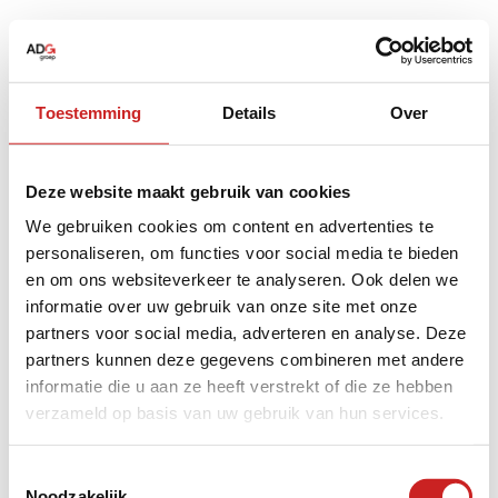
Toestemming
Details
Over
Deze website maakt gebruik van cookies
We gebruiken cookies om content en advertenties te
personaliseren, om functies voor social media te bieden
en om ons websiteverkeer te analyseren. Ook delen we
informatie over uw gebruik van onze site met onze
partners voor social media, adverteren en analyse. Deze
partners kunnen deze gegevens combineren met andere
informatie die u aan ze heeft verstrekt of die ze hebben
verzameld op basis van uw gebruik van hun services.
Application error: a
client
-side exception has occurred while
Toestemmingsselectie
Noodzakelijk
loading
www.adggroep.nl
(see the
browser console
for more