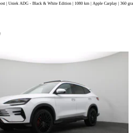
1.5 DM-i FWD Boost | Uniek ADG - Black & White Edition | 1080 km | Apple C
f