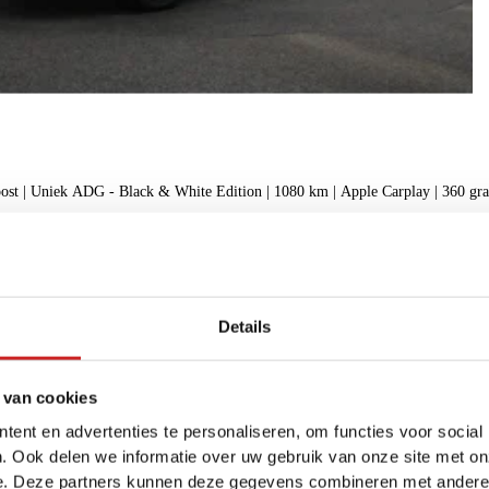
1.5 DM-i FWD Boost | Uniek ADG - Black & White Edition | 1080 km | Apple C
f
Details
 van cookies
ent en advertenties te personaliseren, om functies voor social
. Ook delen we informatie over uw gebruik van onze site met on
e. Deze partners kunnen deze gegevens combineren met andere i