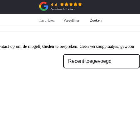
Favorieten
Vergelijker
Zoeken
Aanschaf
ADG Selectie
All-in prijzen
Over de ADG selectie
Private Lease
Voorraad ADG selectie
Zakelijke Lease
 contact op om de mogelijkheden te bespreken. Geen verkooppraatjes, gewoon
Financiering
Garantie
Verzekering