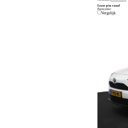
Lease p/m vanaf
Bluetooth
4
Particulier
Vergelijk
Bochtenverlichting
62
Boordcomputer
116
Botspreventiesysteem
785
Botswaarschuwingsysteem
557
Buitenspiegels in carrosseriekleur
222
Buitentemperatuurmeter
175
Bumpers in carrosseriekleur
104
Carkit
40
Centrale deurvergrendeling
3
Centrale deurvergrendeling afstandbediend
263
Climate control
702
Comfortstoelen
2