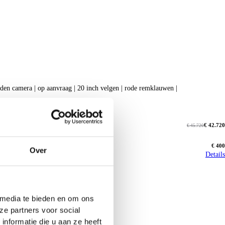
arplay | 360 graden camera | op aanvraag | 20 inch velgen | rode remklauwen |
€ 42.720
€ 45.720
€ 400
Over
Details
 media te bieden en om ons
ze partners voor social
nformatie die u aan ze heeft