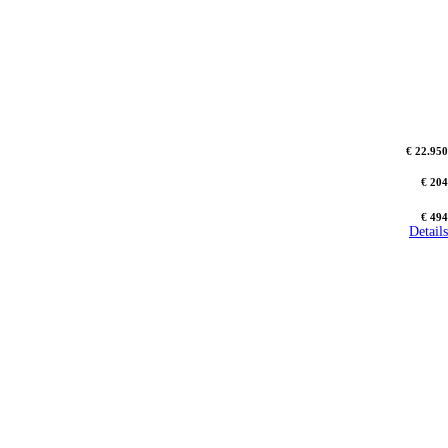
€ 22.950
€ 204
€ 494
Details