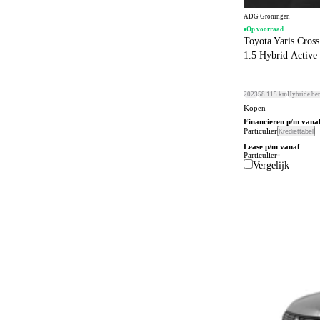
Connected services
650
ADG Groningen
Cruise control
Op voorraad
63
Toyota Yaris Cross
DVD speler
1.5 Hybrid Active 
1
Dagrijverlichting
4
2023
58.115 km
Hybride be
Dakrails
380
Kopen
Financieren p/m vana
Dakspoiler
225
Particulier
Krediettabel
Dealer onderhouden
Lease p/m vanaf
343
Particulier
Vergelijk
Dodehoeksignalering
537
Draadloos opladen mobiele telefoon
435
ESP
816
Elektrisch bedienbaar dakraam
36
Elektrisch bedienbaar schuif/kanteldak
6
Elektrisch bedienbare achterklep
299
Elektrisch bedienbare cabrioletkap
1