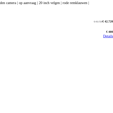
arplay | 360 graden camera | op aanvraag | 20 inch velgen | rode remklauwen |
€ 42.720
€ 45.720
€ 400
Details