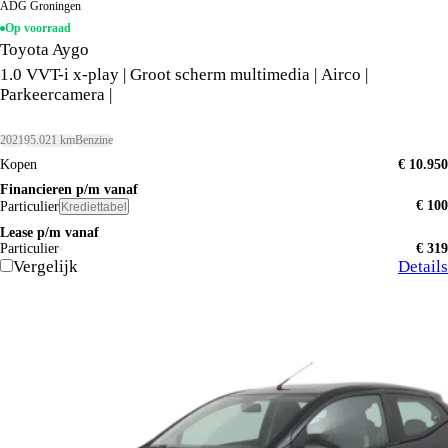
ADG Groningen
Op voorraad
Toyota Aygo
1.0 VVT-i x-play | Groot scherm multimedia | Airco |
Parkeercamera |
2021
95.021 km
Benzine
Kopen
€ 10.950
Financieren p/m vanaf
€ 100
Particulier
Krediettabel
Lease p/m vanaf
Particulier
€ 319
Vergelijk
Details