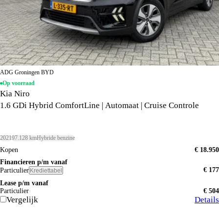
ADG Groningen BYD
Op voorraad
Kia Niro
1.6 GDi Hybrid ComfortLine | Automaat | Cruise Controle
2021
97.128 km
Hybride benzine
Kopen
€ 18.950
Financieren p/m vanaf
€ 177
Particulier
Krediettabel
Lease p/m vanaf
Particulier
€ 504
Vergelijk
Details