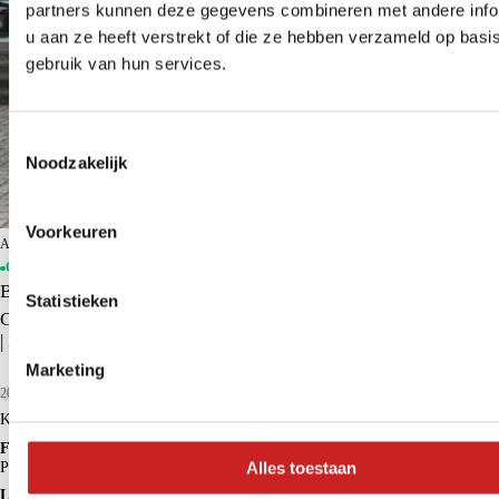
partners kunnen deze gegevens combineren met andere info
u aan ze heeft verstrekt of die ze hebben verzameld op basi
gebruik van hun services.
Toestemmingsselectie
Noodzakelijk
Voorkeuren
ADG Groningen BYD
Op voorraad
BYD ATTO 3
Statistieken
Comfort 60 kWh | BYD Dealer | FABRIEKSGARANTIE | PANO
| 360° | ADAPTIVE | STOELVERWARMING
Marketing
2023
36.653 km
Elektrisch
Kopen
€ 26.950
Financieren p/m vanaf
€ 252
Alles toestaan
Particulier
Krediettabel
Lease p/m vanaf