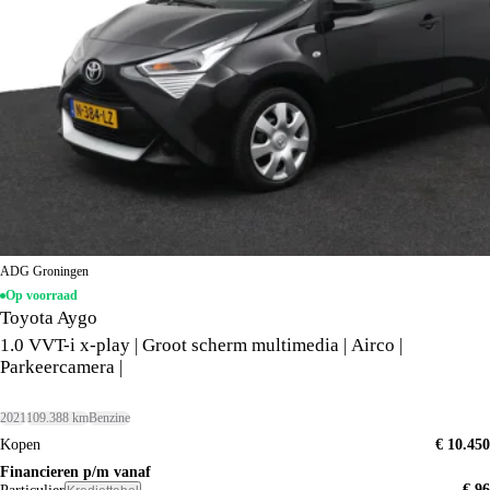
ADG Groningen
Op voorraad
Toyota Aygo
1.0 VVT-i x-play | Groot scherm multimedia | Airco |
Parkeercamera |
2021
109.388 km
Benzine
Kopen
€ 10.450
Financieren p/m vanaf
€ 96