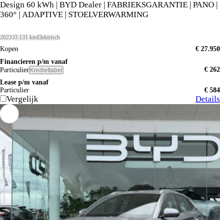
Design 60 kWh | BYD Dealer | FABRIEKSGARANTIE | PANO |
360° | ADAPTIVE | STOELVERWARMING
2023
33.131 km
Elektrisch
Kopen
€ 27.950
Financieren p/m vanaf
€ 262
Particulier
Krediettabel
Lease p/m vanaf
Particulier
€ 584
Vergelijk
Details