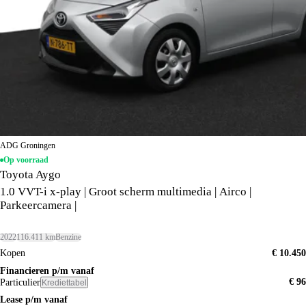
ADG Groningen
Op voorraad
Toyota Aygo
1.0 VVT-i x-play | Groot scherm multimedia | Airco |
Parkeercamera |
2022
116.411 km
Benzine
Kopen
€ 10.450
Financieren p/m vanaf
€ 96
Particulier
Krediettabel
Lease p/m vanaf