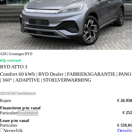
ADG Groningen BYD
Op voorraad
BYD ATTO 3
Comfort 60 kWh | BYD Dealer | FABRIEKSGARANTIE | PANO
| 360° | ADAPTIVE | STOELVERWARMING
2023
24.667 km
Elektrisch
Kopen
€ 26.950
Financieren p/m vanaf
€ 252
Particulier
Krediettabel
Lease p/m vanaf
Particulier
€ 559,01
Vergelijk
Details