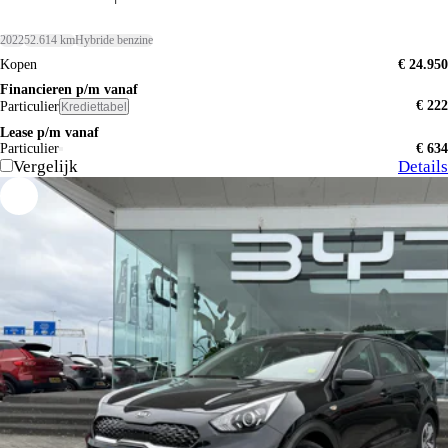
2022
52.614 km
Hybride benzine
Kopen
€ 24.950
Financieren p/m vanaf
€ 222
Particulier
Krediettabel
Lease p/m vanaf
Particulier
€ 634
Vergelijk
Details