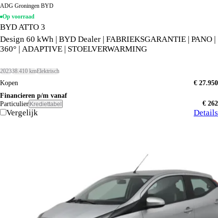
ADG Groningen BYD
Op voorraad
BYD ATTO 3
Design 60 kWh | BYD Dealer | FABRIEKSGARANTIE | PANO |
360° | ADAPTIVE | STOELVERWARMING
2023
38.410 km
Elektrisch
Kopen
€ 27.950
Financieren p/m vanaf
€ 262
Particulier
Krediettabel
Vergelijk
Details