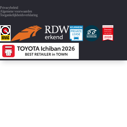
Privacybeleid
Algemene voorwaarden
Toegankelijkheidsverklaring