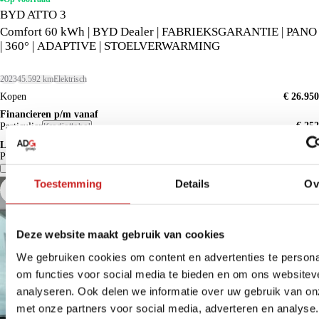
BYD ATTO 3
Comfort 60 kWh | BYD Dealer | FABRIEKSGARANTIE | PANO
| 360° | ADAPTIVE | STOELVERWARMING
2023
45.592 km
Elektrisch
Kopen
€ 26.950
Financieren p/m vanaf
€ 252
Particulier
Krediettabel
Lease p/m vanaf
Particulier
€ 574
Vergelijk
Details
Toestemming
Details
Ov
Deze website maakt gebruik van cookies
We gebruiken cookies om content en advertenties te persona
om functies voor social media te bieden en om ons websitev
analyseren. Ook delen we informatie over uw gebruik van on
met onze partners voor social media, adverteren en analyse