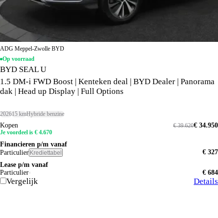
ADG Meppel-Zwolle BYD
Op voorraad
BYD SEAL U
1.5 DM-i FWD Boost | Kenteken deal | BYD Dealer | Panorama
dak | Head up Display | Full Options
2026
15 km
Hybride benzine
Kopen
€ 34.950
€ 39.620
Je voordeel is € 4.670
Financieren p/m vanaf
€ 327
Particulier
Krediettabel
Lease p/m vanaf
Particulier
€ 684
Vergelijk
Details