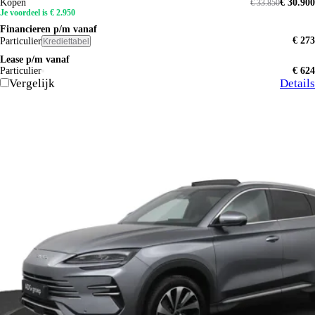
Kopen
€ 30.900
€ 33.850
Je voordeel is € 2.950
Financieren p/m vanaf
€ 273
Particulier
Krediettabel
Lease p/m vanaf
Particulier
€ 624
Vergelijk
Details