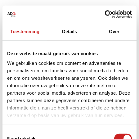
Toestemming
Details
Over
Deze website maakt gebruik van cookies
We gebruiken cookies om content en advertenties te
personaliseren, om functies voor social media te bieden
en om ons websiteverkeer te analyseren. Ook delen we
informatie over uw gebruik van onze site met onze
partners voor social media, adverteren en analyse. Deze
partners kunnen deze gegevens combineren met andere
informatie die u aan ze heeft verstrekt of die ze hebben
verzameld op basis van uw gebruik van hun services.
Application error: a
client
-side exception has occurred while
Toestemmingsselectie
Noodzakelijk
loading
www.adggroep.nl
(see the
browser console
for more