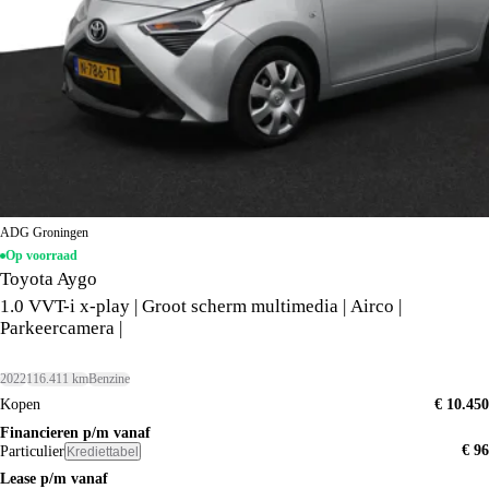
ADG Groningen
Op voorraad
Toyota Aygo
1.0 VVT-i x-play | Groot scherm multimedia | Airco |
Parkeercamera |
2022
116.411 km
Benzine
Kopen
€ 10.450
Financieren p/m vanaf
€ 96
Particulier
Krediettabel
Lease p/m vanaf