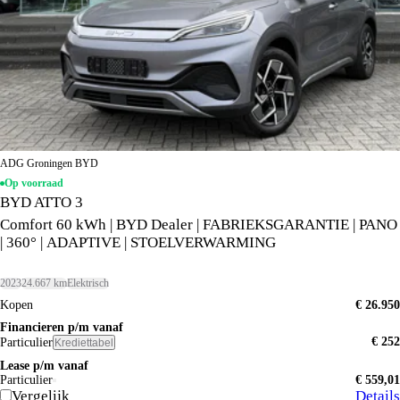
ADG Groningen BYD
Op voorraad
BYD ATTO 3
Comfort 60 kWh | BYD Dealer | FABRIEKSGARANTIE | PANO
| 360° | ADAPTIVE | STOELVERWARMING
2023
24.667 km
Elektrisch
Kopen
€ 26.950
Financieren p/m vanaf
€ 252
Particulier
Krediettabel
Lease p/m vanaf
Particulier
€ 559,01
Vergelijk
Details