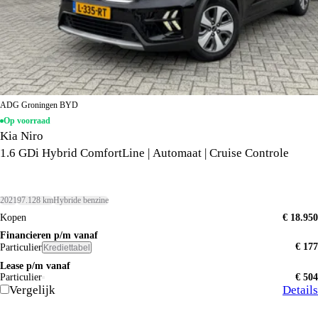
ADG Groningen BYD
Op voorraad
Kia Niro
1.6 GDi Hybrid ComfortLine | Automaat | Cruise Controle
2021
97.128 km
Hybride benzine
Kopen
€ 18.950
Financieren p/m vanaf
€ 177
Particulier
Krediettabel
Lease p/m vanaf
Particulier
€ 504
Vergelijk
Details