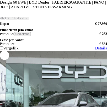
Design 60 kWh | BYD Dealer | FABRIEKSGARANTIE | PANO |
360° | ADAPTIVE | STOELVERWARMING
2023
33.131 km
Elektrisch
Kopen
€ 27.950
Financieren p/m vanaf
€ 262
Particulier
Krediettabel
Lease p/m vanaf
Particulier
€ 584
Vergelijk
Details