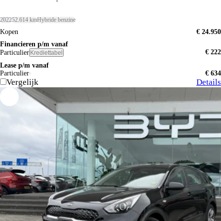
2022
52.614 km
Hybride benzine
Kopen
€ 24.950
Financieren p/m vanaf
€ 222
Particulier
Krediettabel
Lease p/m vanaf
Particulier
€ 634
Vergelijk
Details