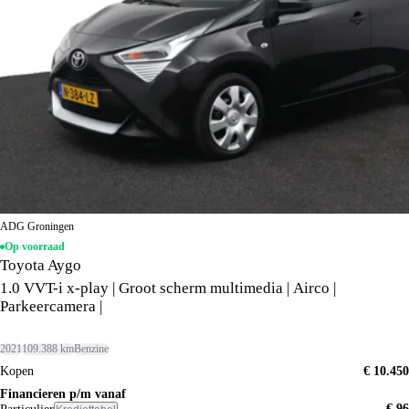
ADG Groningen
Op voorraad
Toyota Aygo
1.0 VVT-i x-play | Groot scherm multimedia | Airco |
Parkeercamera |
2021
109.388 km
Benzine
Kopen
€ 10.450
Financieren p/m vanaf
€ 96