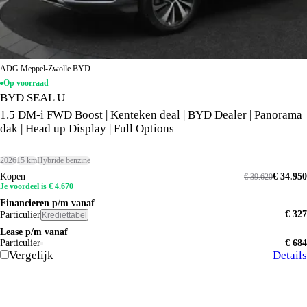
ADG Meppel-Zwolle BYD
Op voorraad
BYD SEAL U
1.5 DM-i FWD Boost | Kenteken deal | BYD Dealer | Panorama
dak | Head up Display | Full Options
2026
15 km
Hybride benzine
Kopen
€ 34.950
€ 39.620
Je voordeel is € 4.670
Financieren p/m vanaf
€ 327
Particulier
Krediettabel
Lease p/m vanaf
Particulier
€ 684
Vergelijk
Details