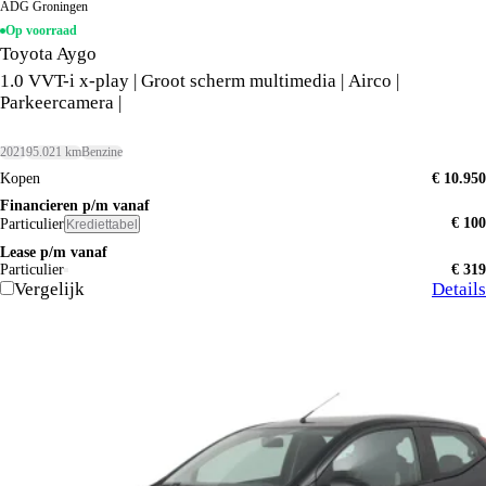
ADG Groningen
Op voorraad
Toyota Aygo
1.0 VVT-i x-play | Groot scherm multimedia | Airco |
Parkeercamera |
2021
95.021 km
Benzine
Kopen
€ 10.950
Financieren p/m vanaf
€ 100
Particulier
Krediettabel
Lease p/m vanaf
Particulier
€ 319
Vergelijk
Details