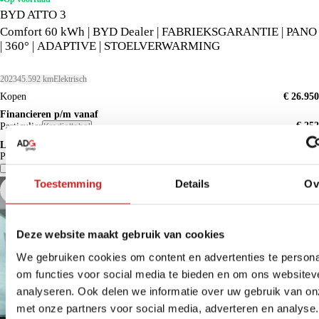
BYD ATTO 3
Comfort 60 kWh | BYD Dealer | FABRIEKSGARANTIE | PANO
| 360° | ADAPTIVE | STOELVERWARMING
2023
45.592 km
Elektrisch
Kopen
€ 26.950
Financieren p/m vanaf
€ 252
Particulier
Krediettabel
Lease p/m vanaf
Particulier
€ 574
Vergelijk
Details
Toestemming
Details
Ov
Deze website maakt gebruik van cookies
We gebruiken cookies om content en advertenties te persona
om functies voor social media te bieden en om ons websitev
analyseren. Ook delen we informatie over uw gebruik van on
met onze partners voor social media, adverteren en analyse