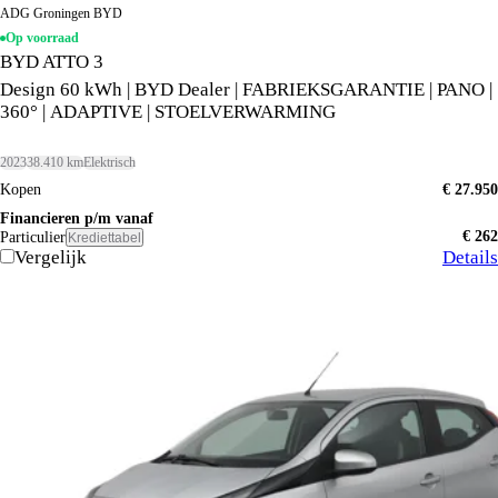
ADG Groningen BYD
Op voorraad
BYD ATTO 3
Design 60 kWh | BYD Dealer | FABRIEKSGARANTIE | PANO |
360° | ADAPTIVE | STOELVERWARMING
2023
38.410 km
Elektrisch
Kopen
€ 27.950
Financieren p/m vanaf
€ 262
Particulier
Krediettabel
Vergelijk
Details