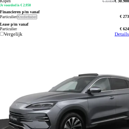
Kopen
€ 30.900
€ 33.850
Je voordeel is € 2.950
Financieren p/m vanaf
€ 273
Particulier
Krediettabel
Lease p/m vanaf
Particulier
€ 624
Vergelijk
Details