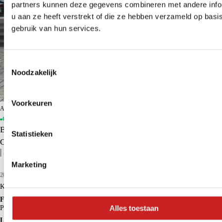
partners kunnen deze gegevens combineren met andere info
u aan ze heeft verstrekt of die ze hebben verzameld op basi
gebruik van hun services.
Toestemmingsselectie
Noodzakelijk
Voorkeuren
ADG Groningen BYD
Op voorraad
BYD ATTO 3
Statistieken
Comfort 60 kWh | BYD Dealer | FABRIEKSGARANTIE | PANO
| 360° | ADAPTIVE | STOELVERWARMING
Marketing
2023
36.653 km
Elektrisch
Kopen
€ 26.950
Financieren p/m vanaf
€ 252
Alles toestaan
Particulier
Krediettabel
Lease p/m vanaf