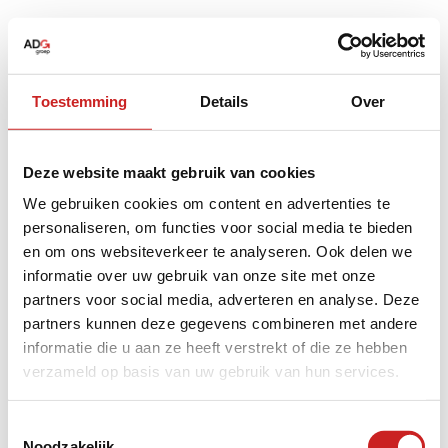
Toestemming
Details
Over
Deze website maakt gebruik van cookies
We gebruiken cookies om content en advertenties te
personaliseren, om functies voor social media te bieden
en om ons websiteverkeer te analyseren. Ook delen we
informatie over uw gebruik van onze site met onze
partners voor social media, adverteren en analyse. Deze
partners kunnen deze gegevens combineren met andere
informatie die u aan ze heeft verstrekt of die ze hebben
verzameld op basis van uw gebruik van hun services.
Application error: a
client
-side exception has occurred while
Toestemmingsselectie
Noodzakelijk
loading
www.adggroep.nl
(see the
browser console
for more