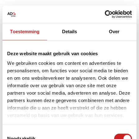
Toestemming
Details
Over
Deze website maakt gebruik van cookies
We gebruiken cookies om content en advertenties te
personaliseren, om functies voor social media te bieden
en om ons websiteverkeer te analyseren. Ook delen we
informatie over uw gebruik van onze site met onze
partners voor social media, adverteren en analyse. Deze
partners kunnen deze gegevens combineren met andere
informatie die u aan ze heeft verstrekt of die ze hebben
verzameld op basis van uw gebruik van hun services.
Application error: a
client
-side exception has occurred while
Toestemmingsselectie
Noodzakelijk
loading
www.adggroep.nl
(see the
browser console
for more