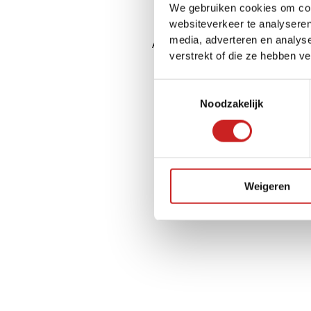
We gebruiken cookies om cont
websiteverkeer te analyseren
media, adverteren en analys
Application error: a
client
-side ex
verstrekt of die ze hebben v
Toestemmingsselectie
Noodzakelijk
Weigeren