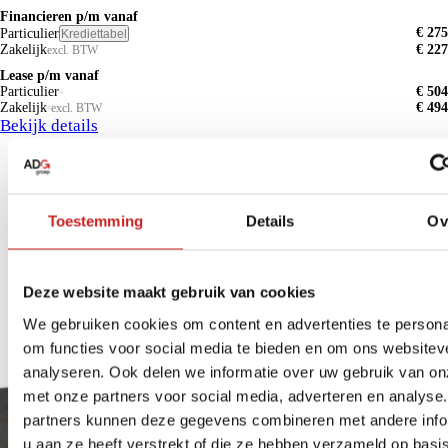
Financieren p/m vanaf
€ 275
Particulier
Krediettabel
Zakelijk
€ 227
excl. BTW
Lease p/m vanaf
Particulier
€ 504
Zakelijk
€ 494
excl. BTW
Bekijk details
Toestemming
Details
Ov
Deze website maakt gebruik van cookies
We gebruiken cookies om content en advertenties te persona
om functies voor social media te bieden en om ons websitev
analyseren. Ook delen we informatie over uw gebruik van on
met onze partners voor social media, adverteren en analyse
partners kunnen deze gegevens combineren met andere info
u aan ze heeft verstrekt of die ze hebben verzameld op basi