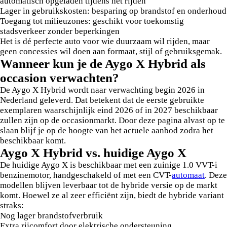
automatisch opgeladen tijdens het rijden
Lager in gebruikskosten: besparing op brandstof en onderhoud
Toegang tot milieuzones: geschikt voor toekomstig
stadsverkeer zonder beperkingen
Het is dé perfecte auto voor wie duurzaam wil rijden, maar
geen concessies wil doen aan formaat, stijl of gebruiksgemak.
Wanneer kun je de Aygo X Hybrid als
occasion verwachten?
De Aygo X Hybrid wordt naar verwachting begin 2026 in
Nederland geleverd. Dat betekent dat de eerste gebruikte
exemplaren waarschijnlijk eind 2026 of in 2027 beschikbaar
zullen zijn op de occasionmarkt. Door deze pagina alvast op te
slaan blijf je op de hoogte van het actuele aanbod zodra het
beschikbaar komt.
Aygo X Hybrid vs. huidige Aygo X
De huidige Aygo X is beschikbaar met een zuinige 1.0 VVT-i
benzinemotor, handgeschakeld of met een CVT-
automaat
. Deze
modellen blijven leverbaar tot de hybride versie op de markt
komt. Hoewel ze al zeer efficiënt zijn, biedt de hybride variant
straks:
Nog lager brandstofverbruik
Extra rijcomfort door elektrische ondersteuning