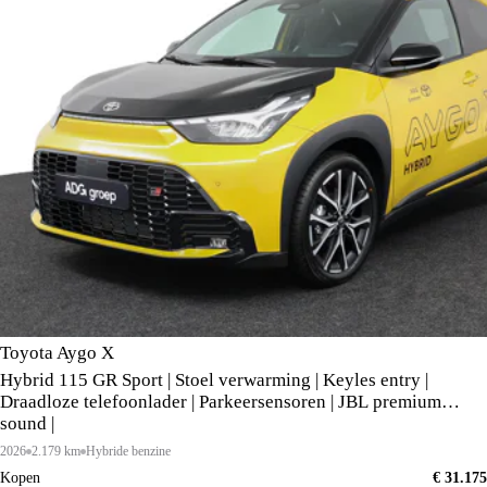
Toyota Aygo X
Hybrid 115 GR Sport | Stoel verwarming | Keyles entry |
Draadloze telefoonlader | Parkeersensoren | JBL premium
sound |
2026
2.179 km
Hybride benzine
Kopen
€ 31.175