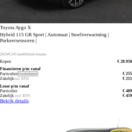
Toyota Aygo X
Hybrid 115 GR Sport | Automaat | Stoelverwarming |
Parkeersensoren |
2025
9.245 km
Hybride benzine
Kopen
€ 28.950
Financieren p/m vanaf
€ 255
Particulier
Krediettabel
Zakelijk
€ 211
excl. BTW
Lease p/m vanaf
Particulier
€ 489
Zakelijk
€ 459
excl. BTW
Bekijk details