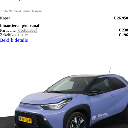
2026
200 km
Hybride benzine
Kopen
€ 26.950
Financieren p/m vanaf
€ 238
Particulier
Krediettabel
Zakelijk
€ 196
excl. BTW
Bekijk details