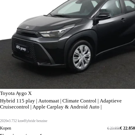
Toyota Aygo X
Hybrid 115 play | Automaat | Climate Control | Adaptieve
Cruisecontrol | Apple Carplay & Android Auto |
2026
3.752 km
Hybride benzine
Kopen
€ 22.850
€ 23.950