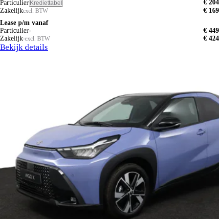
€ 204
Particulier
Krediettabel
Zakelijk
€ 169
excl. BTW
Lease p/m vanaf
Particulier
€ 449
Zakelijk
€ 424
excl. BTW
Bekijk details