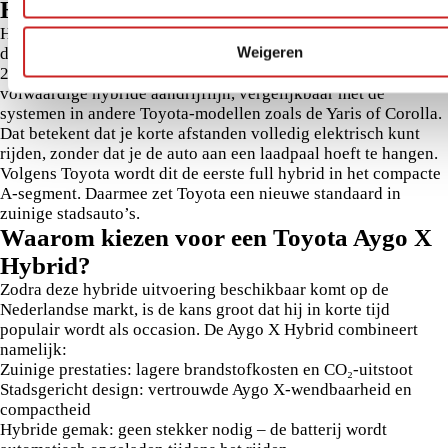
Hybrid?
Hoewel de exacte specificaties nog niet bekend zijn gemaakt
Weigeren
door Toyota, weten we inmiddels dat de Aygo X Hybrid in
2026 naar Nederland komt. De auto wordt uitgerust met een
volwaardige hybride aandrijflijn, vergelijkbaar met de
systemen in andere Toyota-modellen zoals de Yaris of Corolla.
Dat betekent dat je korte afstanden volledig elektrisch kunt
rijden, zonder dat je de auto aan een laadpaal hoeft te hangen.
Volgens Toyota wordt dit de eerste full hybrid in het compacte
A-segment. Daarmee zet Toyota een nieuwe standaard in
zuinige stadsauto’s.
Waarom kiezen voor een Toyota Aygo X
Hybrid?
Zodra deze hybride uitvoering beschikbaar komt op de
Nederlandse markt, is de kans groot dat hij in korte tijd
populair wordt als occasion. De Aygo X Hybrid combineert
namelijk:
Zuinige prestaties: lagere brandstofkosten en CO₂-uitstoot
Stadsgericht design: vertrouwde Aygo X-wendbaarheid en
compactheid
Hybride gemak: geen stekker nodig – de batterij wordt