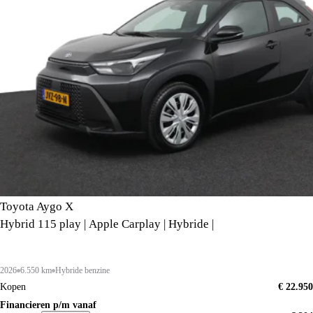
Toyota Aygo X
Hybrid 115 play | Apple Carplay | Hybride |
2026
6.550 km
Hybride benzine
Kopen
€ 22.950
Financieren p/m vanaf