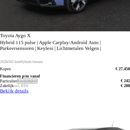
Toyota Aygo X
Hybrid 115 pulse | Apple Carplay/Android Auto |
Parkeersensoren | Keyless | Lichtmetalen Velgen |
2026
562 km
Hybride benzine
Kopen
€ 27.450
Financieren p/m vanaf
€ 242
Particulier
Krediettabel
Zakelijk
€ 200
excl. BTW
Bekijk details