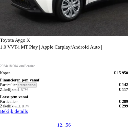
Toyota Aygo X
1.0 VVT-i MT Play | Apple Carplay/Android Auto |
2024
18.004 km
Benzine
Kopen
€ 15.950
Financieren p/m vanaf
€ 142
Particulier
Krediettabel
Zakelijk
€ 117
excl. BTW
Lease p/m vanaf
Particulier
€ 289
Zakelijk
€ 299
excl. BTW
Bekijk details
1
2
...
5
6