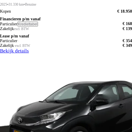
2025
31.330 km
Benzine
Kopen
€ 18.950
Financieren p/m vanaf
€ 168
Particulier
Krediettabel
Zakelijk
€ 139
excl. BTW
Lease p/m vanaf
Particulier
€ 354
Zakelijk
€ 349
excl. BTW
Bekijk details