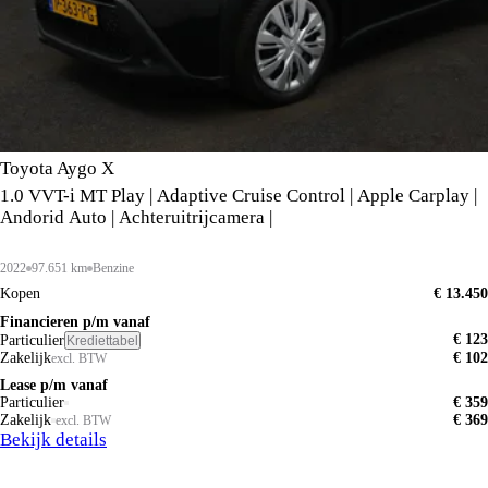
Toyota Aygo X
1.0 VVT-i MT Play | Adaptive Cruise Control | Apple Carplay |
Andorid Auto | Achteruitrijcamera |
2022
97.651 km
Benzine
Kopen
€ 13.450
Financieren p/m vanaf
€ 123
Particulier
Krediettabel
Zakelijk
€ 102
excl. BTW
Lease p/m vanaf
Particulier
€ 359
Zakelijk
€ 369
excl. BTW
Bekijk details