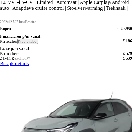
1.0 VVT-i S-CVT Limited | Automaat | Apple Carplay/Android
auto | Adaptieve cruise control | Stoelverwarming | Trekhaak |
2022
42.527 km
Benzine
Kopen
€ 20.950
Financieren p/m vanaf
€ 186
Particulier
Krediettabel
Lease p/m vanaf
Particulier
€ 579
Zakelijk
€ 539
excl. BTW
Bekijk details