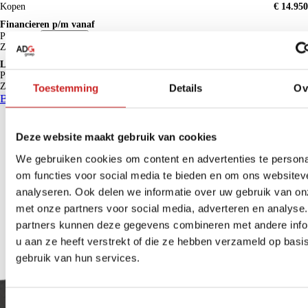
Kopen
€ 14.950
Financieren p/m vanaf
€ 137
Particulier
Krediettabel
Zakelijk
€ 113
excl. BTW
Lease p/m vanaf
Particulier
€ 314
Zakelijk
€ 324
Toestemming
Details
Ov
excl. BTW
Bekijk details
Deze website maakt gebruik van cookies
We gebruiken cookies om content en advertenties te persona
om functies voor social media te bieden en om ons websitev
analyseren. Ook delen we informatie over uw gebruik van on
met onze partners voor social media, adverteren en analyse
partners kunnen deze gegevens combineren met andere info
u aan ze heeft verstrekt of die ze hebben verzameld op basi
gebruik van hun services.
Toestemmingsselectie