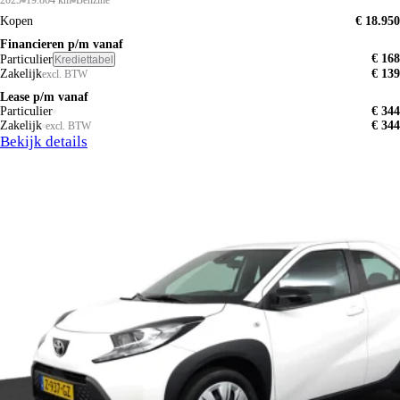
2025
19.864 km
Benzine
Kopen
€ 18.950
Financieren p/m vanaf
€ 168
Particulier
Krediettabel
Zakelijk
€ 139
excl. BTW
Lease p/m vanaf
Particulier
€ 344
Zakelijk
€ 344
excl. BTW
Bekijk details