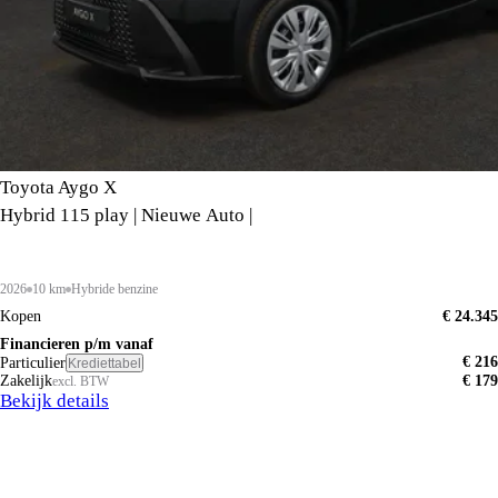
Toyota Aygo X
Hybrid 115 play | Nieuwe Auto |
2026
10 km
Hybride benzine
Kopen
€ 24.345
Financieren p/m vanaf
€ 216
Particulier
Krediettabel
Zakelijk
€ 179
excl. BTW
Bekijk details