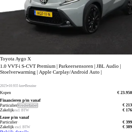
Toyota Aygo X
1.0 VVT-i S-CVT Premium | Parkeersensoren | JBL Audio |
Stoelverwarming | Apple Carplay/Android Auto |
2025
10.935 km
Benzine
Kopen
€ 23.950
Financieren p/m vanaf
€ 213
Particulier
Krediettabel
Zakelijk
€ 176
excl. BTW
Lease p/m vanaf
Particulier
€ 399
Zakelijk
€ 389
excl. BTW