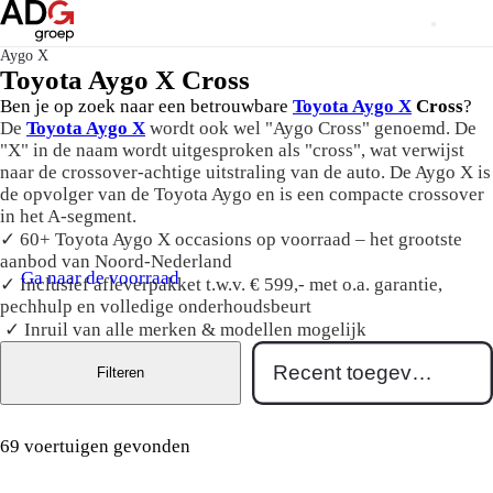
Aygo X
Toyota Aygo X Cross
Ben je op zoek naar een betrouwbare
Toyota Aygo X
Cross
?
De
Toyota Aygo X
wordt ook wel "Aygo Cross" genoemd. De
"X" in de naam wordt uitgesproken als "cross", wat verwijst
naar de crossover-achtige uitstraling van de auto. De Aygo X is
de opvolger van de Toyota Aygo en is een compacte crossover
in het A-segment.
✓ 60+ Toyota Aygo X occasions op voorraad – het grootste
aanbod van Noord-Nederland
Ga naar de voorraad
✓ Inclusief afleverpakket t.w.v. € 599,- met o.a. garantie,
pechhulp en volledige onderhoudsbeurt
✓ Inruil van alle merken & modellen mogelijk
Filteren
69 voertuigen gevonden