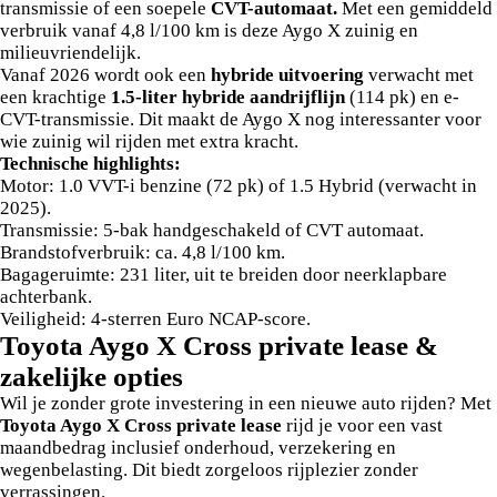
transmissie of een soepele
CVT-automaat.
Met een gemiddeld
verbruik vanaf 4,8 l/100 km is deze Aygo X zuinig en
milieuvriendelijk.
Vanaf 2026 wordt ook een
hybride uitvoering
verwacht met
een krachtige
1.5-liter hybride aandrijflijn
(114 pk) en e-
CVT-transmissie. Dit maakt de Aygo X nog interessanter voor
wie zuinig wil rijden met extra kracht.
Technische highlights:
Motor: 1.0 VVT-i benzine (72 pk) of 1.5 Hybrid (verwacht in
2025).
Transmissie: 5-bak handgeschakeld of CVT automaat.
Brandstofverbruik: ca. 4,8 l/100 km.
Bagageruimte: 231 liter, uit te breiden door neerklapbare
achterbank.
Veiligheid: 4-sterren Euro NCAP-score.
Toyota Aygo X Cross private lease &
zakelijke opties
Wil je zonder grote investering in een nieuwe auto rijden? Met
Toyota Aygo X Cross
private lease
rijd je voor een vast
maandbedrag inclusief onderhoud, verzekering en
wegenbelasting. Dit biedt zorgeloos rijplezier zonder
verrassingen.