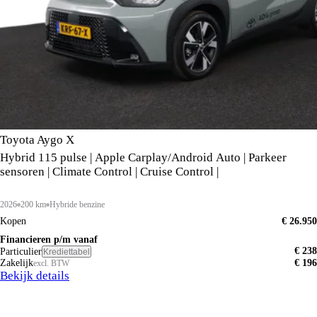
Toyota Aygo X
Hybrid 115 pulse | Apple Carplay/Android Auto | Parkeer
sensoren | Climate Control | Cruise Control |
2026
200 km
Hybride benzine
Kopen
€ 26.950
Financieren p/m vanaf
€ 238
Particulier
Krediettabel
Zakelijk
€ 196
excl. BTW
Bekijk details