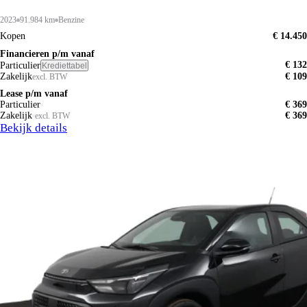
2023
91.984 km
Benzine
Kopen
€ 14.450
Financieren p/m vanaf
€ 132
Particulier
Krediettabel
Zakelijk
€ 109
excl. BTW
Lease p/m vanaf
Particulier
€ 369
Zakelijk
€ 369
excl. BTW
Bekijk details