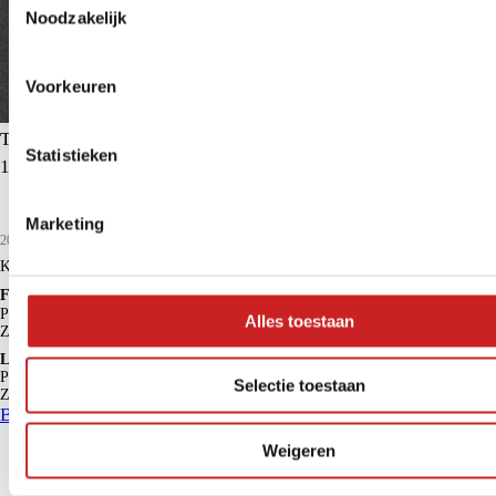
Noodzakelijk
Voorkeuren
Toyota Aygo X
Statistieken
1.0 VVT-i MT Play | Apple Carplay/Android Auto |
Marketing
2024
24.628 km
Benzine
Kopen
€ 15.950
Financieren p/m vanaf
€ 142
Particulier
Krediettabel
Alles toestaan
Zakelijk
€ 117
excl. BTW
Lease p/m vanaf
Particulier
€ 309
Selectie toestaan
Zakelijk
€ 319
excl. BTW
Bekijk details
Weigeren