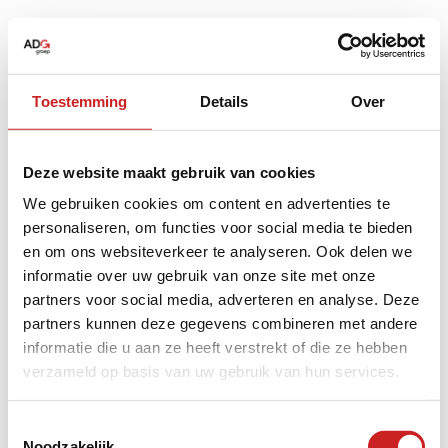
Toestemming
Details
Over
Deze website maakt gebruik van cookies
We gebruiken cookies om content en advertenties te
personaliseren, om functies voor social media te bieden
en om ons websiteverkeer te analyseren. Ook delen we
informatie over uw gebruik van onze site met onze
partners voor social media, adverteren en analyse. Deze
partners kunnen deze gegevens combineren met andere
informatie die u aan ze heeft verstrekt of die ze hebben
verzameld op basis van uw gebruik van hun services.
Application error: a
client
-side exception has occurred while
Toestemmingsselectie
Noodzakelijk
loading
www.adggroep.nl
(see the
browser console
for more