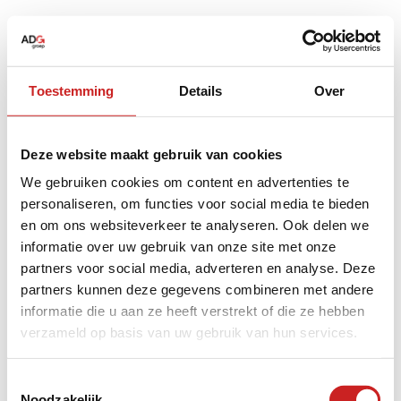
Toestemming
Details
Over
Deze website maakt gebruik van cookies
We gebruiken cookies om content en advertenties te
personaliseren, om functies voor social media te bieden
en om ons websiteverkeer te analyseren. Ook delen we
informatie over uw gebruik van onze site met onze
partners voor social media, adverteren en analyse. Deze
partners kunnen deze gegevens combineren met andere
informatie die u aan ze heeft verstrekt of die ze hebben
verzameld op basis van uw gebruik van hun services.
Application error: a
client
-side exception has occurred while
Toestemmingsselectie
Noodzakelijk
loading
www.adggroep.nl
(see the
browser console
for more